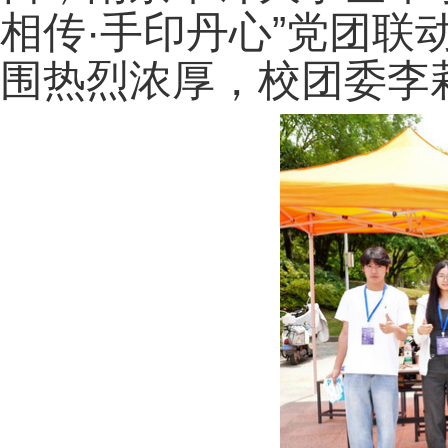
相传·手印丹心”党团
围热烈浓厚，校团委李