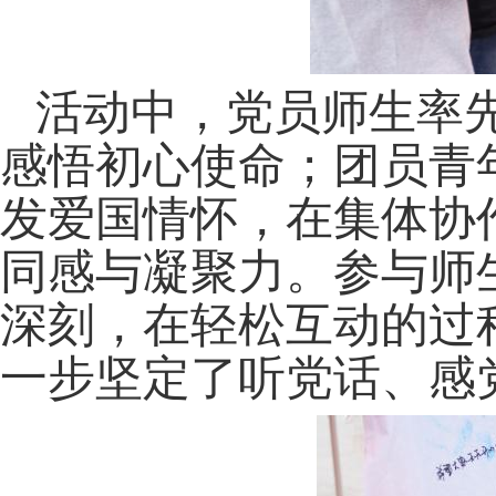
活动中，党员师生率
感悟初心使命；团员青
发爱国情怀，在集体协
同感与凝聚力。参与师
深刻，在轻松互动的过
一步坚定了听党话、感