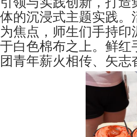
引领与实践创新，打造
体的沉浸式主题实践。
为焦点，师生们手持印
于白色棉布之上。鲜红
团青年薪火相传、矢志