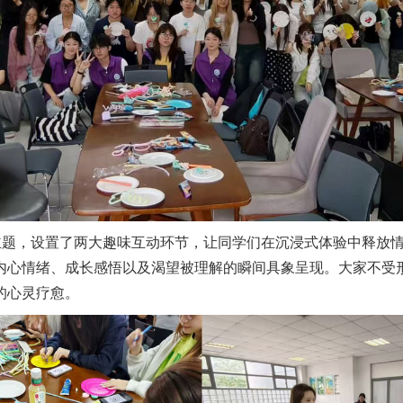
主题，设置了两大趣味互动环节，让同学们在沉浸式体验中释放情
内心情绪、成长感悟以及渴望被理解的瞬间具象呈现。大家不受
的心灵疗愈。