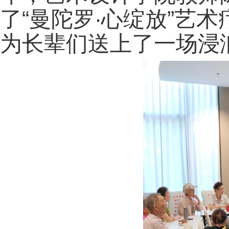
了“曼陀罗∙心绽放”艺
为长辈们送上了一场浸