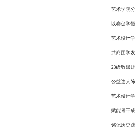
艺术学院
以赛促学悟
艺术设计
共商团学
23级数媒
公益达人
艺术设计学
赋能骨干成
铭记历史践